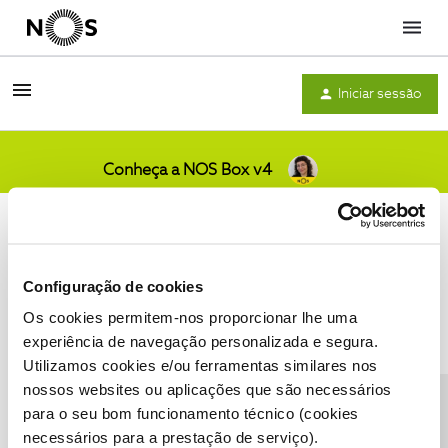
Menu
Iniciar sessão
Conheça a NOS Box v4
Comunidade
Configuração de cookies
Os cookies permitem-nos proporcionar lhe uma
Condições do Fórum NOS
Accessibility statement
experiência de navegação personalizada e segura.
Utilizamos cookies e/ou ferramentas similares nos
nossos websites ou aplicações que são necessários
CONTACTOS
POLÍTICA DE PRIVACIDADE
para o seu bom funcionamento técnico (cookies
CONFIGURAR COOKIES
QUALIDADE DE SERVIÇO
necessários para a prestação de serviço).