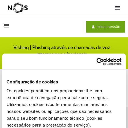
Menu
Iniciar sessão
Vishing | Phishing através de chamadas de voz
internacionais/nacionais
Comunidade
Configuração de cookies
Os cookies permitem-nos proporcionar lhe uma
experiência de navegação personalizada e segura.
Utilizamos cookies e/ou ferramentas similares nos
Condições do Fórum NOS
Accessibility statement
nossos websites ou aplicações que são necessários
para o seu bom funcionamento técnico (cookies
necessários para a prestação de serviço).