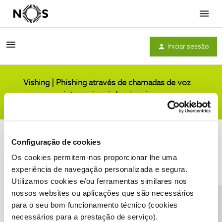
Menu
Iniciar sessão
Vishing | Phishing através de chamadas de voz
internacionais/nacionais
Comunidade
Configuração de cookies
Os cookies permitem-nos proporcionar lhe uma
experiência de navegação personalizada e segura.
Utilizamos cookies e/ou ferramentas similares nos
Condições do Fórum NOS
Accessibility statement
nossos websites ou aplicações que são necessários
para o seu bom funcionamento técnico (cookies
necessários para a prestação de serviço).