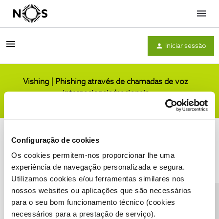
Menu
Iniciar sessão
Vishing | Phishing através de chamadas de voz
internacionais/nacionais
Comunidade
Configuração de cookies
Os cookies permitem-nos proporcionar lhe uma
experiência de navegação personalizada e segura.
Utilizamos cookies e/ou ferramentas similares nos
Condições do Fórum NOS
Accessibility statement
nossos websites ou aplicações que são necessários
para o seu bom funcionamento técnico (cookies
necessários para a prestação de serviço).