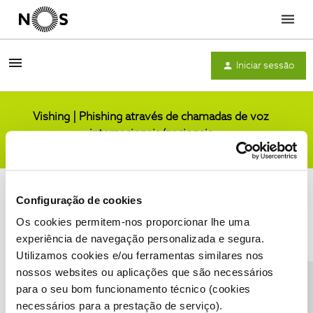
Menu
Iniciar sessão
Vishing | Phishing através de chamadas de voz
internacionais/nacionais
Comunidade
Configuração de cookies
Os cookies permitem-nos proporcionar lhe uma
experiência de navegação personalizada e segura.
Utilizamos cookies e/ou ferramentas similares nos
Condições do Fórum NOS
Accessibility statement
nossos websites ou aplicações que são necessários
para o seu bom funcionamento técnico (cookies
necessários para a prestação de serviço).