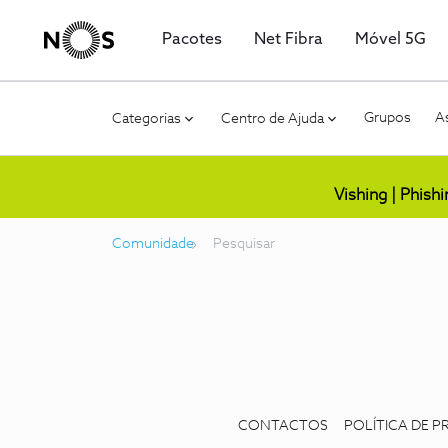
Pacotes
Net Fibra
Móvel 5G
Grupos
As
Categorias
Centro de Ajuda
Vishing | Phish
Comunidade
Pesquisar
CONTACTOS
POLÍTICA DE P