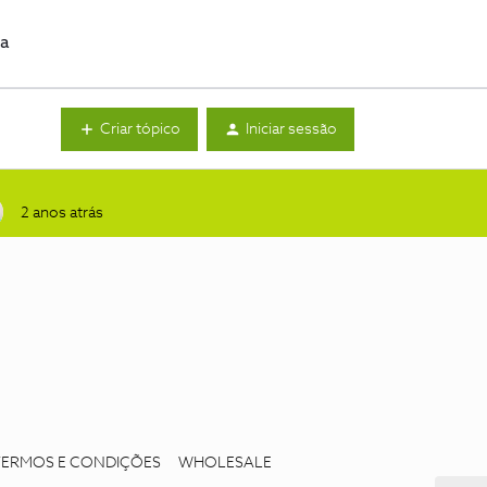
da
Criar tópico
Iniciar sessão
2 anos atrás
TERMOS E CONDIÇÕES
WHOLESALE