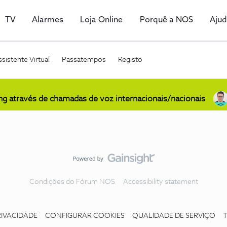
TV
Alarmes
Loja Online
Porquê a NOS
Aju
sistente Virtual
Passatempos
Registo
ing através de chamadas de voz internacionais/nacionais
Condições do Fórum NOS
Accessibility statement
RIVACIDADE
CONFIGURAR COOKIES
QUALIDADE DE SERVIÇO