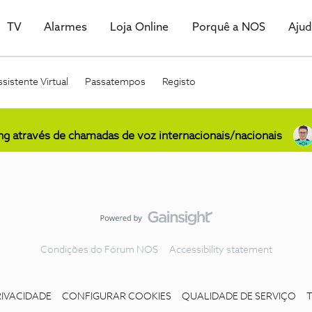
TV
Alarmes
Loja Online
Porquê a NOS
Aju
sistente Virtual
Passatempos
Registo
ing através de chamadas de voz internacionais/nacionais
Condições do Fórum NOS
Accessibility statement
RIVACIDADE
CONFIGURAR COOKIES
QUALIDADE DE SERVIÇO