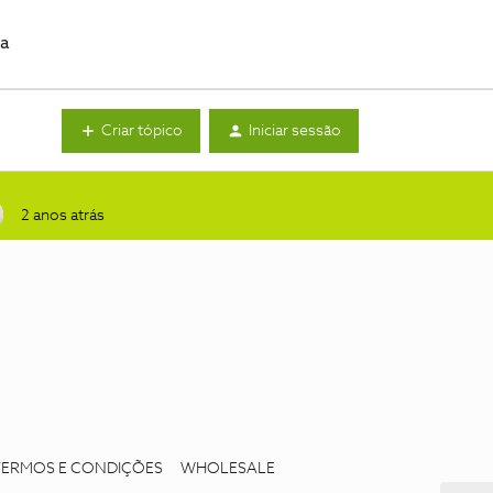
da
Criar tópico
Iniciar sessão
2 anos atrás
TERMOS E CONDIÇÕES
WHOLESALE