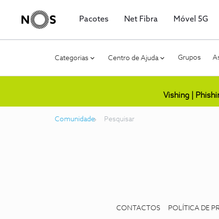
Pacotes
Net Fibra
Móvel 5G
Grupos
As
Categorias
Centro de Ajuda
Vishing | Phish
Comunidade
Pesquisar
CONTACTOS
POLÍTICA DE P