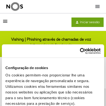
Menu
Iniciar sessão
Vishing | Phishing através de chamadas de voz
internacionais/nacionais
Comunidade
Configuração de cookies
Os cookies permitem-nos proporcionar lhe uma
experiência de navegação personalizada e segura.
Utilizamos cookies e/ou ferramentas similares nos
Condições do Fórum NOS
Accessibility statement
nossos websites ou aplicações que são necessários
para o seu bom funcionamento técnico (cookies
necessários para a prestação de serviço).