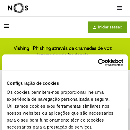
Menu
Iniciar sessão
Vishing | Phishing através de chamadas de voz
internacionais/nacionais
Comunidade
Configuração de cookies
Os cookies permitem-nos proporcionar lhe uma
experiência de navegação personalizada e segura.
Utilizamos cookies e/ou ferramentas similares nos
Condições do Fórum NOS
Accessibility statement
nossos websites ou aplicações que são necessários
para o seu bom funcionamento técnico (cookies
necessários para a prestação de serviço).