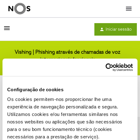
Menu
Iniciar sessão
Vishing | Phishing através de chamadas de voz
internacionais/nacionais
Comunidade
Configuração de cookies
Os cookies permitem-nos proporcionar lhe uma
experiência de navegação personalizada e segura.
Utilizamos cookies e/ou ferramentas similares nos
Condições do Fórum NOS
Accessibility statement
nossos websites ou aplicações que são necessários
para o seu bom funcionamento técnico (cookies
necessários para a prestação de serviço).