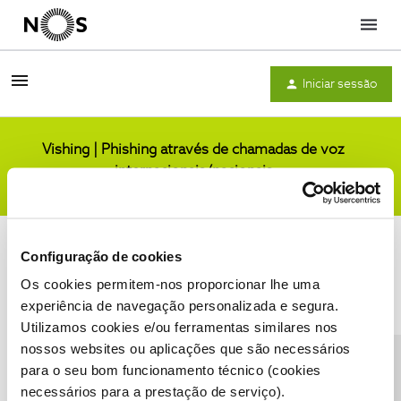
Menu
Iniciar sessão
Vishing | Phishing através de chamadas de voz
internacionais/nacionais
Comunidade
Configuração de cookies
Os cookies permitem-nos proporcionar lhe uma
experiência de navegação personalizada e segura.
Utilizamos cookies e/ou ferramentas similares nos
Condições do Fórum NOS
Accessibility statement
nossos websites ou aplicações que são necessários
para o seu bom funcionamento técnico (cookies
necessários para a prestação de serviço).