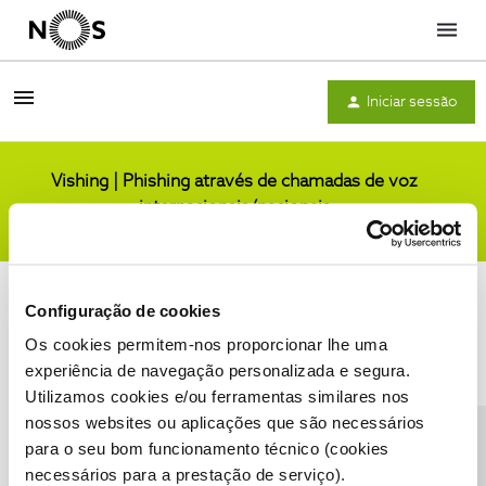
Menu
Iniciar sessão
Vishing | Phishing através de chamadas de voz
internacionais/nacionais
Comunidade
Configuração de cookies
Os cookies permitem-nos proporcionar lhe uma
experiência de navegação personalizada e segura.
Utilizamos cookies e/ou ferramentas similares nos
Condições do Fórum NOS
Accessibility statement
nossos websites ou aplicações que são necessários
para o seu bom funcionamento técnico (cookies
necessários para a prestação de serviço).