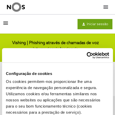
Menu
Iniciar sessão
Vishing | Phishing através de chamadas de voz
internacionais/nacionais
Comunidade
Configuração de cookies
Os cookies permitem-nos proporcionar lhe uma
experiência de navegação personalizada e segura.
Utilizamos cookies e/ou ferramentas similares nos
Condições do Fórum NOS
Accessibility statement
nossos websites ou aplicações que são necessários
para o seu bom funcionamento técnico (cookies
necessários para a prestação de serviço).