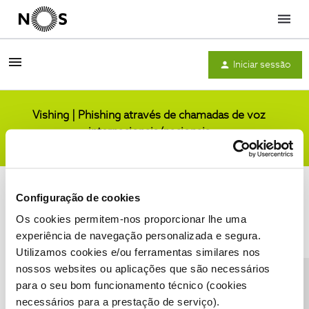
Menu
Iniciar sessão
Vishing | Phishing através de chamadas de voz
internacionais/nacionais
Comunidade
Configuração de cookies
Os cookies permitem-nos proporcionar lhe uma
experiência de navegação personalizada e segura.
Utilizamos cookies e/ou ferramentas similares nos
Condições do Fórum NOS
Accessibility statement
nossos websites ou aplicações que são necessários
para o seu bom funcionamento técnico (cookies
necessários para a prestação de serviço).