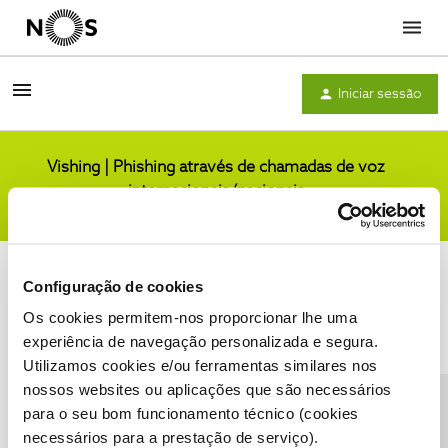
Menu
Iniciar sessão
Vishing | Phishing através de chamadas de voz
internacionais/nacionais
Comunidade
Configuração de cookies
Os cookies permitem-nos proporcionar lhe uma
experiência de navegação personalizada e segura.
Utilizamos cookies e/ou ferramentas similares nos
Condições do Fórum NOS
Accessibility statement
nossos websites ou aplicações que são necessários
para o seu bom funcionamento técnico (cookies
necessários para a prestação de serviço).