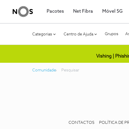
Pacotes
Net Fibra
Móvel 5G
Grupos
As
Categorias
Centro de Ajuda
Vishing | Phish
Comunidade
Pesquisar
CONTACTOS
POLÍTICA DE P