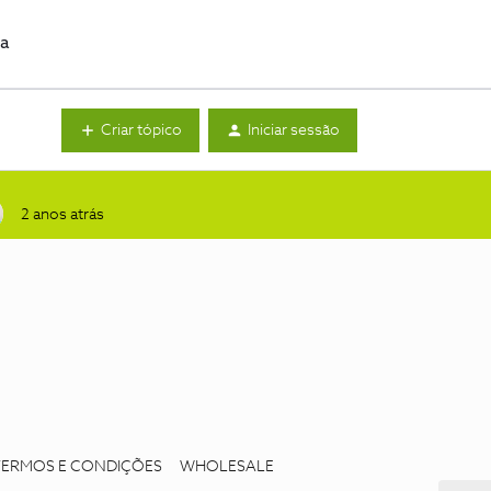
da
Criar tópico
Iniciar sessão
2 anos atrás
TERMOS E CONDIÇÕES
WHOLESALE