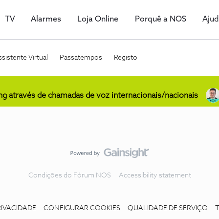
TV
Alarmes
Loja Online
Porquê a NOS
Aju
sistente Virtual
Passatempos
Registo
ing através de chamadas de voz internacionais/nacionais
Condições do Fórum NOS
Accessibility statement
RIVACIDADE
CONFIGURAR COOKIES
QUALIDADE DE SERVIÇO