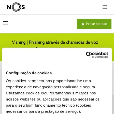
Menu
Iniciar sessão
Vishing | Phishing através de chamadas de voz
internacionais/nacionais
Comunidade
Configuração de cookies
Os cookies permitem-nos proporcionar lhe uma
experiência de navegação personalizada e segura.
Utilizamos cookies e/ou ferramentas similares nos
Condições do Fórum NOS
Accessibility statement
nossos websites ou aplicações que são necessários
para o seu bom funcionamento técnico (cookies
necessários para a prestação de serviço).