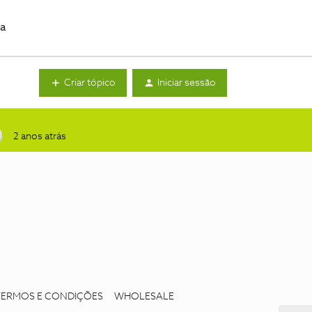
da
Criar tópico
Iniciar sessão
2 anos atrás
TERMOS E CONDIÇÕES
WHOLESALE