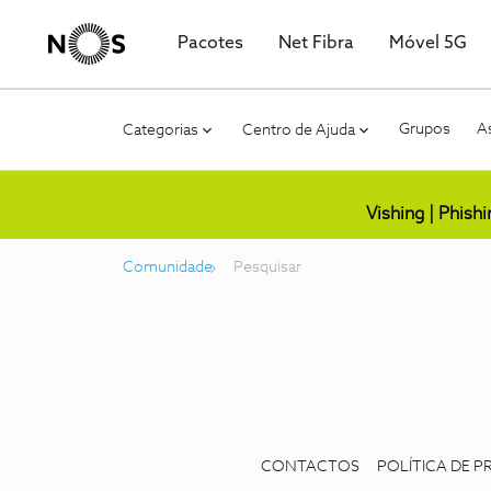
Pacotes
Net Fibra
Móvel 5G
Grupos
As
Categorias
Centro de Ajuda
Vishing | Phish
Comunidade
Pesquisar
CONTACTOS
POLÍTICA DE P