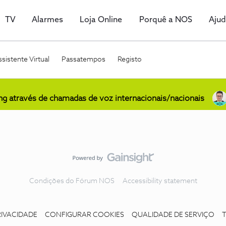
TV
Alarmes
Loja Online
Porquê a NOS
Aju
sistente Virtual
Passatempos
Registo
ing através de chamadas de voz internacionais/nacionais
Condições do Fórum NOS
Accessibility statement
RIVACIDADE
CONFIGURAR COOKIES
QUALIDADE DE SERVIÇO