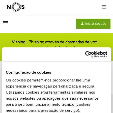
Menu
Iniciar sessão
Vishing | Phishing através de chamadas de voz
internacionais/nacionais
Comunidade
Configuração de cookies
Os cookies permitem-nos proporcionar lhe uma
experiência de navegação personalizada e segura.
Utilizamos cookies e/ou ferramentas similares nos
Condições do Fórum NOS
Accessibility statement
nossos websites ou aplicações que são necessários
para o seu bom funcionamento técnico (cookies
necessários para a prestação de serviço).