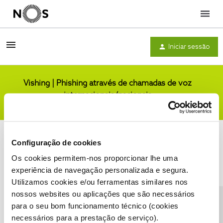
Menu
Iniciar sessão
Vishing | Phishing através de chamadas de voz
internacionais/nacionais
Comunidade
Configuração de cookies
Os cookies permitem-nos proporcionar lhe uma
experiência de navegação personalizada e segura.
Utilizamos cookies e/ou ferramentas similares nos
Condições do Fórum NOS
Accessibility statement
nossos websites ou aplicações que são necessários
para o seu bom funcionamento técnico (cookies
necessários para a prestação de serviço).