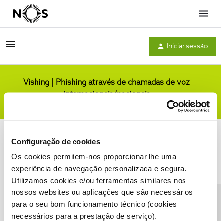
Menu
Iniciar sessão
Vishing | Phishing através de chamadas de voz
internacionais/nacionais
Comunidade
Configuração de cookies
Os cookies permitem-nos proporcionar lhe uma
experiência de navegação personalizada e segura.
Utilizamos cookies e/ou ferramentas similares nos
Condições do Fórum NOS
Accessibility statement
nossos websites ou aplicações que são necessários
para o seu bom funcionamento técnico (cookies
necessários para a prestação de serviço).