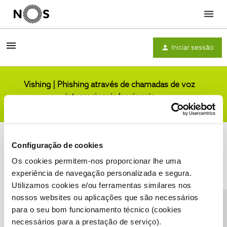
Menu
Iniciar sessão
Vishing | Phishing através de chamadas de voz
internacionais/nacionais
Comunidade
Configuração de cookies
Os cookies permitem-nos proporcionar lhe uma
experiência de navegação personalizada e segura.
Utilizamos cookies e/ou ferramentas similares nos
Condições do Fórum NOS
Accessibility statement
nossos websites ou aplicações que são necessários
para o seu bom funcionamento técnico (cookies
necessários para a prestação de serviço).