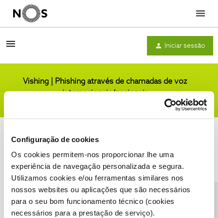
Menu
Iniciar sessão
Vishing | Phishing através de chamadas de voz
internacionais/nacionais
Comunidade
Configuração de cookies
Os cookies permitem-nos proporcionar lhe uma
experiência de navegação personalizada e segura.
Utilizamos cookies e/ou ferramentas similares nos
Condições do Fórum NOS
Accessibility statement
nossos websites ou aplicações que são necessários
para o seu bom funcionamento técnico (cookies
necessários para a prestação de serviço).