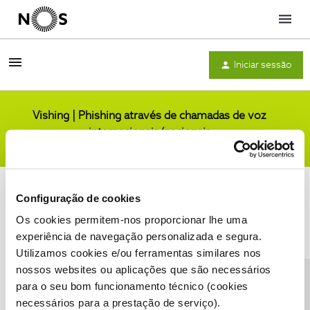
Menu
Iniciar sessão
Vishing | Phishing através de chamadas de voz
internacionais/nacionais
Comunidade
Configuração de cookies
Os cookies permitem-nos proporcionar lhe uma
experiência de navegação personalizada e segura.
Utilizamos cookies e/ou ferramentas similares nos
Condições do Fórum NOS
Accessibility statement
nossos websites ou aplicações que são necessários
para o seu bom funcionamento técnico (cookies
necessários para a prestação de serviço).