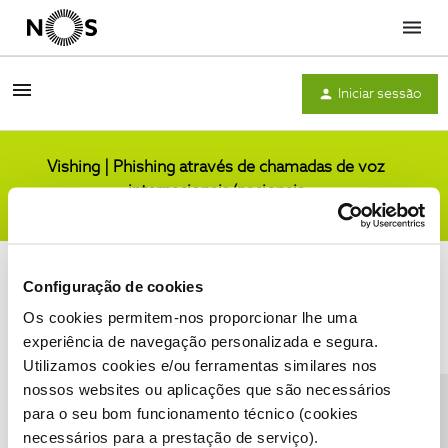
Menu
Iniciar sessão
Vishing | Phishing através de chamadas de voz
internacionais/nacionais
Comunidade
Configuração de cookies
Os cookies permitem-nos proporcionar lhe uma
experiência de navegação personalizada e segura.
Utilizamos cookies e/ou ferramentas similares nos
Condições do Fórum NOS
Accessibility statement
nossos websites ou aplicações que são necessários
para o seu bom funcionamento técnico (cookies
necessários para a prestação de serviço).