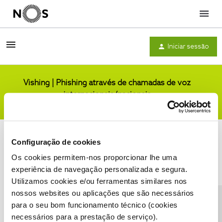
Menu
Iniciar sessão
Vishing | Phishing através de chamadas de voz
internacionais/nacionais
Comunidade
Configuração de cookies
Os cookies permitem-nos proporcionar lhe uma
experiência de navegação personalizada e segura.
Utilizamos cookies e/ou ferramentas similares nos
Condições do Fórum NOS
Accessibility statement
nossos websites ou aplicações que são necessários
para o seu bom funcionamento técnico (cookies
necessários para a prestação de serviço).