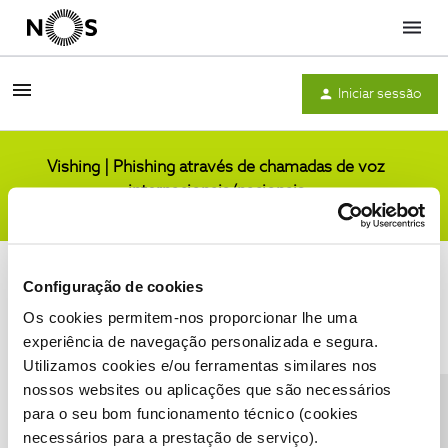
Menu
Iniciar sessão
Vishing | Phishing através de chamadas de voz
internacionais/nacionais
Comunidade
Configuração de cookies
Os cookies permitem-nos proporcionar lhe uma
experiência de navegação personalizada e segura.
Utilizamos cookies e/ou ferramentas similares nos
Condições do Fórum NOS
Accessibility statement
nossos websites ou aplicações que são necessários
para o seu bom funcionamento técnico (cookies
necessários para a prestação de serviço).