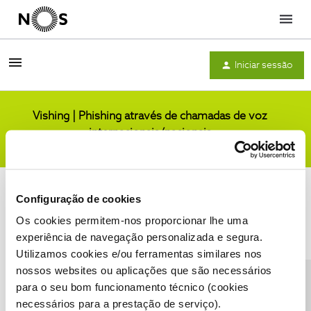
Menu
Iniciar sessão
Vishing | Phishing através de chamadas de voz
internacionais/nacionais
Comunidade
Configuração de cookies
Os cookies permitem-nos proporcionar lhe uma
experiência de navegação personalizada e segura.
Utilizamos cookies e/ou ferramentas similares nos
Condições do Fórum NOS
Accessibility statement
nossos websites ou aplicações que são necessários
para o seu bom funcionamento técnico (cookies
necessários para a prestação de serviço).