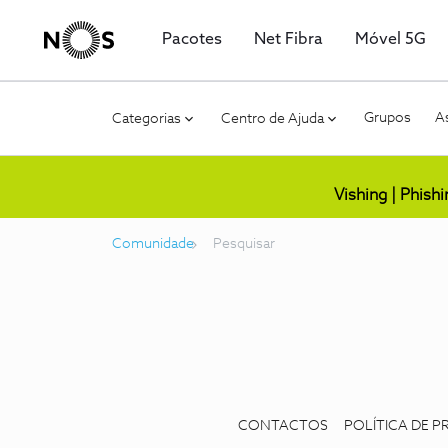
Pacotes
Net Fibra
Móvel 5G
Grupos
As
Categorias
Centro de Ajuda
Vishing | Phish
Comunidade
Pesquisar
CONTACTOS
POLÍTICA DE P