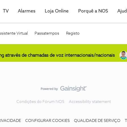
TV
Alarmes
Loja Online
Porquê a NOS
Aju
sistente Virtual
Passatempos
Registo
ing através de chamadas de voz internacionais/nacionais
Condições do Fórum NOS
Accessibility statement
RIVACIDADE
CONFIGURAR COOKIES
QUALIDADE DE SERVIÇO