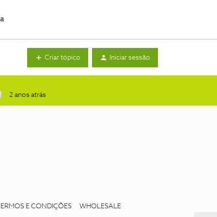
da
Criar tópico
Iniciar sessão
2 anos atrás
TERMOS E CONDIÇÕES
WHOLESALE