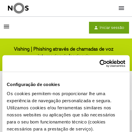
Menu
Iniciar sessão
Vishing | Phishing através de chamadas de voz
internacionais/nacionais
Comunidade
Configuração de cookies
Os cookies permitem-nos proporcionar lhe uma
experiência de navegação personalizada e segura.
Utilizamos cookies e/ou ferramentas similares nos
Condições do Fórum NOS
Accessibility statement
nossos websites ou aplicações que são necessários
para o seu bom funcionamento técnico (cookies
necessários para a prestação de serviço).