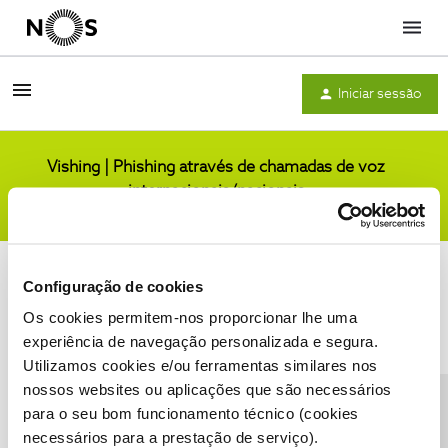
Menu
Iniciar sessão
Vishing | Phishing através de chamadas de voz
internacionais/nacionais
Comunidade
Configuração de cookies
Os cookies permitem-nos proporcionar lhe uma
experiência de navegação personalizada e segura.
Utilizamos cookies e/ou ferramentas similares nos
Condições do Fórum NOS
Accessibility statement
nossos websites ou aplicações que são necessários
para o seu bom funcionamento técnico (cookies
necessários para a prestação de serviço).