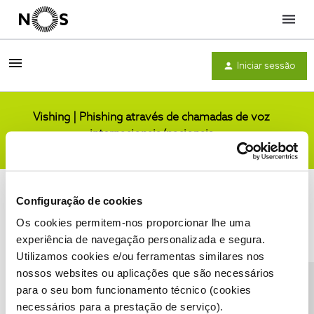
Menu
Iniciar sessão
Vishing | Phishing através de chamadas de voz
internacionais/nacionais
Comunidade
Configuração de cookies
Os cookies permitem-nos proporcionar lhe uma
experiência de navegação personalizada e segura.
Utilizamos cookies e/ou ferramentas similares nos
Condições do Fórum NOS
Accessibility statement
nossos websites ou aplicações que são necessários
para o seu bom funcionamento técnico (cookies
necessários para a prestação de serviço).