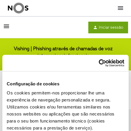
Menu
Iniciar sessão
Vishing | Phishing através de chamadas de voz
internacionais/nacionais
Comunidade
Configuração de cookies
Os cookies permitem-nos proporcionar lhe uma
experiência de navegação personalizada e segura.
Utilizamos cookies e/ou ferramentas similares nos
Condições do Fórum NOS
Accessibility statement
nossos websites ou aplicações que são necessários
para o seu bom funcionamento técnico (cookies
necessários para a prestação de serviço).