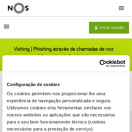
Menu
Iniciar sessão
Vishing | Phishing através de chamadas de voz
internacionais/nacionais
Comunidade
Configuração de cookies
Os cookies permitem-nos proporcionar lhe uma
experiência de navegação personalizada e segura.
Utilizamos cookies e/ou ferramentas similares nos
Condições do Fórum NOS
Accessibility statement
nossos websites ou aplicações que são necessários
para o seu bom funcionamento técnico (cookies
necessários para a prestação de serviço).