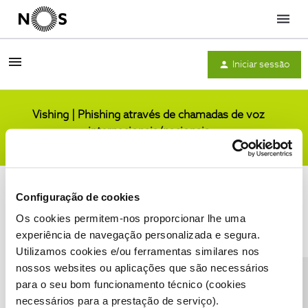
Menu
Iniciar sessão
Vishing | Phishing através de chamadas de voz
internacionais/nacionais
Comunidade
Configuração de cookies
Os cookies permitem-nos proporcionar lhe uma
experiência de navegação personalizada e segura.
Utilizamos cookies e/ou ferramentas similares nos
Condições do Fórum NOS
Accessibility statement
nossos websites ou aplicações que são necessários
para o seu bom funcionamento técnico (cookies
necessários para a prestação de serviço).