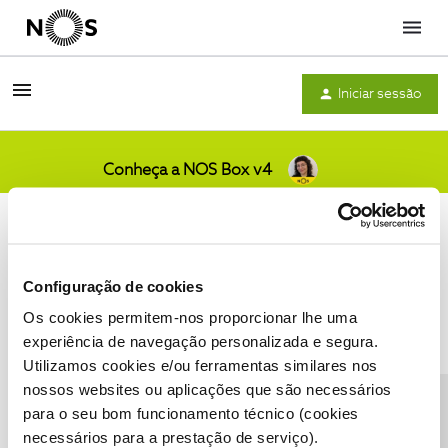
Menu
Iniciar sessão
Conheça a NOS Box v4
Comunidade
Configuração de cookies
Os cookies permitem-nos proporcionar lhe uma
Condições do Fórum NOS
Accessibility statement
experiência de navegação personalizada e segura.
Utilizamos cookies e/ou ferramentas similares nos
nossos websites ou aplicações que são necessários
CONTACTOS
POLÍTICA DE PRIVACIDADE
para o seu bom funcionamento técnico (cookies
CONFIGURAR COOKIES
QUALIDADE DE SERVIÇO
necessários para a prestação de serviço).