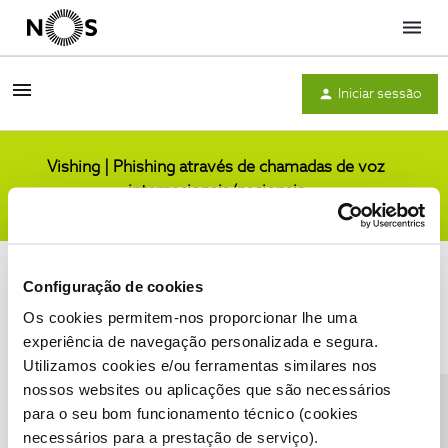
Menu
Iniciar sessão
Vishing | Phishing através de chamadas de voz
internacionais/nacionais
Comunidade
Configuração de cookies
Os cookies permitem-nos proporcionar lhe uma
experiência de navegação personalizada e segura.
Utilizamos cookies e/ou ferramentas similares nos
Condições do Fórum NOS
Accessibility statement
nossos websites ou aplicações que são necessários
para o seu bom funcionamento técnico (cookies
necessários para a prestação de serviço).