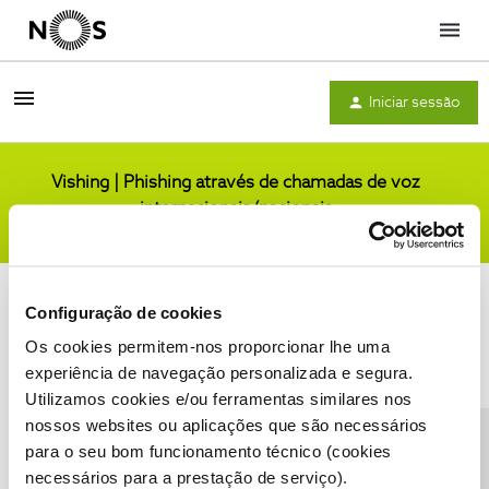
Menu
Iniciar sessão
Vishing | Phishing através de chamadas de voz
internacionais/nacionais
Comunidade
Configuração de cookies
Os cookies permitem-nos proporcionar lhe uma
experiência de navegação personalizada e segura.
Utilizamos cookies e/ou ferramentas similares nos
Condições do Fórum NOS
Accessibility statement
nossos websites ou aplicações que são necessários
para o seu bom funcionamento técnico (cookies
necessários para a prestação de serviço).