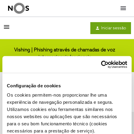
Menu
Iniciar sessão
Vishing | Phishing através de chamadas de voz
internacionais/nacionais
Comunidade
Configuração de cookies
Os cookies permitem-nos proporcionar lhe uma
experiência de navegação personalizada e segura.
Utilizamos cookies e/ou ferramentas similares nos
Condições do Fórum NOS
Accessibility statement
nossos websites ou aplicações que são necessários
para o seu bom funcionamento técnico (cookies
necessários para a prestação de serviço).