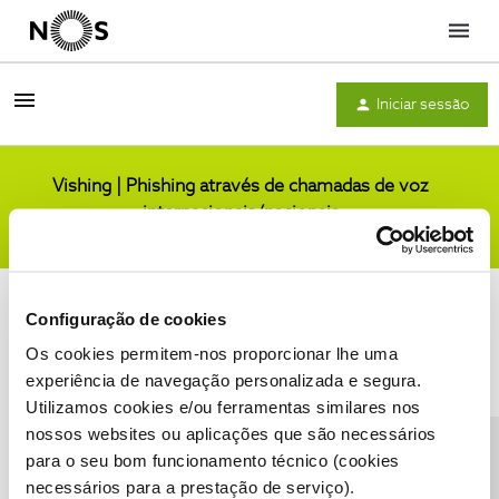
Menu
Iniciar sessão
Vishing | Phishing através de chamadas de voz
internacionais/nacionais
Comunidade
Configuração de cookies
Os cookies permitem-nos proporcionar lhe uma
experiência de navegação personalizada e segura.
Utilizamos cookies e/ou ferramentas similares nos
Condições do Fórum NOS
Accessibility statement
nossos websites ou aplicações que são necessários
para o seu bom funcionamento técnico (cookies
necessários para a prestação de serviço).