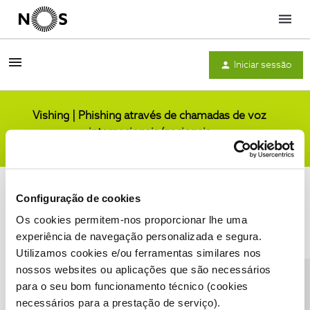
Menu
Iniciar sessão
Vishing | Phishing através de chamadas de voz
internacionais/nacionais
Comunidade
Configuração de cookies
Os cookies permitem-nos proporcionar lhe uma
experiência de navegação personalizada e segura.
Utilizamos cookies e/ou ferramentas similares nos
Condições do Fórum NOS
Accessibility statement
nossos websites ou aplicações que são necessários
para o seu bom funcionamento técnico (cookies
necessários para a prestação de serviço).