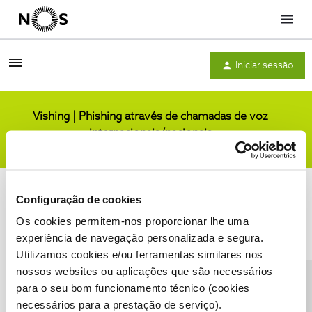
Menu
Iniciar sessão
Vishing | Phishing através de chamadas de voz
internacionais/nacionais
Comunidade
Configuração de cookies
Os cookies permitem-nos proporcionar lhe uma
experiência de navegação personalizada e segura.
Utilizamos cookies e/ou ferramentas similares nos
Condições do Fórum NOS
Accessibility statement
nossos websites ou aplicações que são necessários
para o seu bom funcionamento técnico (cookies
necessários para a prestação de serviço).