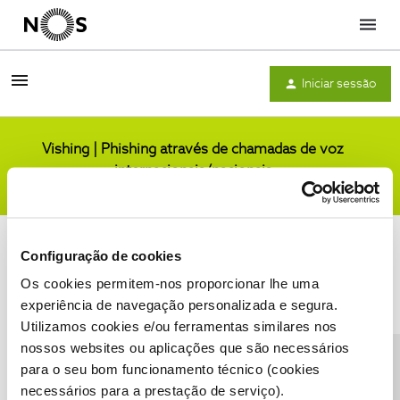
Menu
Iniciar sessão
Vishing | Phishing através de chamadas de voz
internacionais/nacionais
Comunidade
Configuração de cookies
Os cookies permitem-nos proporcionar lhe uma
experiência de navegação personalizada e segura.
Utilizamos cookies e/ou ferramentas similares nos
Condições do Fórum NOS
Accessibility statement
nossos websites ou aplicações que são necessários
para o seu bom funcionamento técnico (cookies
necessários para a prestação de serviço).