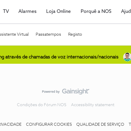
TV
Alarmes
Loja Online
Porquê a NOS
Aju
sistente Virtual
Passatempos
Registo
ing através de chamadas de voz internacionais/nacionais
Condições do Fórum NOS
Accessibility statement
RIVACIDADE
CONFIGURAR COOKIES
QUALIDADE DE SERVIÇO