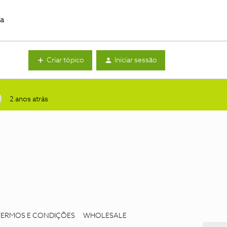
da
Criar tópico
Iniciar sessão
2 anos atrás
TERMOS E CONDIÇÕES
WHOLESALE