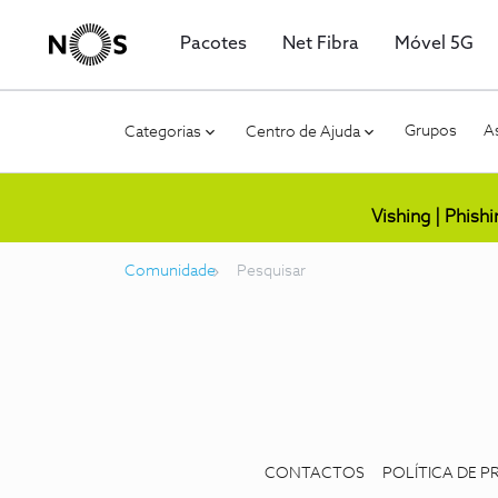
Pacotes
Net Fibra
Móvel 5G
Grupos
As
Categorias
Centro de Ajuda
Vishing | Phish
Comunidade
Pesquisar
CONTACTOS
POLÍTICA DE P