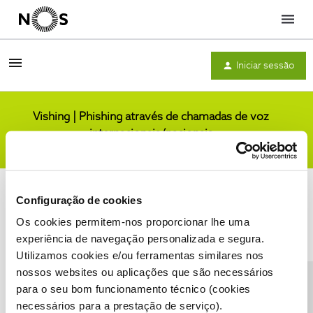
Menu
Iniciar sessão
Vishing | Phishing através de chamadas de voz
internacionais/nacionais
Comunidade
Configuração de cookies
Os cookies permitem-nos proporcionar lhe uma
experiência de navegação personalizada e segura.
Utilizamos cookies e/ou ferramentas similares nos
Condições do Fórum NOS
Accessibility statement
nossos websites ou aplicações que são necessários
para o seu bom funcionamento técnico (cookies
necessários para a prestação de serviço).