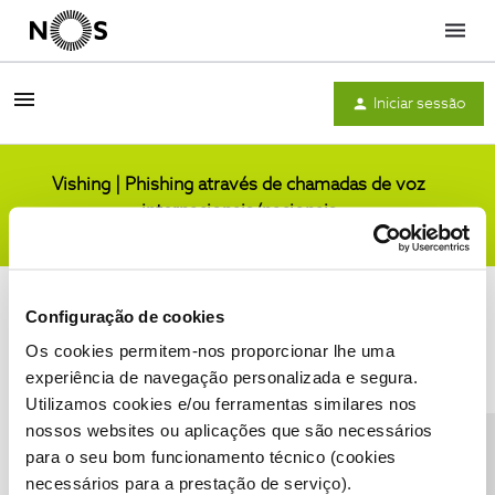
Menu
Iniciar sessão
Vishing | Phishing através de chamadas de voz
internacionais/nacionais
Comunidade
Configuração de cookies
Os cookies permitem-nos proporcionar lhe uma
experiência de navegação personalizada e segura.
Utilizamos cookies e/ou ferramentas similares nos
Condições do Fórum NOS
Accessibility statement
nossos websites ou aplicações que são necessários
para o seu bom funcionamento técnico (cookies
necessários para a prestação de serviço).