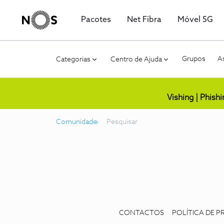
Pacotes
Net Fibra
Móvel 5G
Grupos
As
Categorias
Centro de Ajuda
Vishing | Phish
Comunidade
Pesquisar
CONTACTOS
POLÍTICA DE P