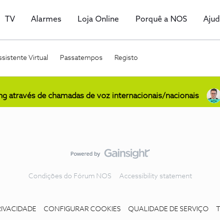
TV
Alarmes
Loja Online
Porquê a NOS
Aju
sistente Virtual
Passatempos
Registo
ing através de chamadas de voz internacionais/nacionais
Condições do Fórum NOS
Accessibility statement
RIVACIDADE
CONFIGURAR COOKIES
QUALIDADE DE SERVIÇO