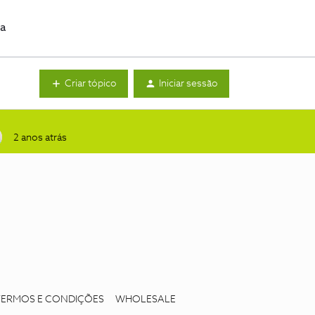
da
Criar tópico
Iniciar sessão
2 anos atrás
TERMOS E CONDIÇÕES
WHOLESALE