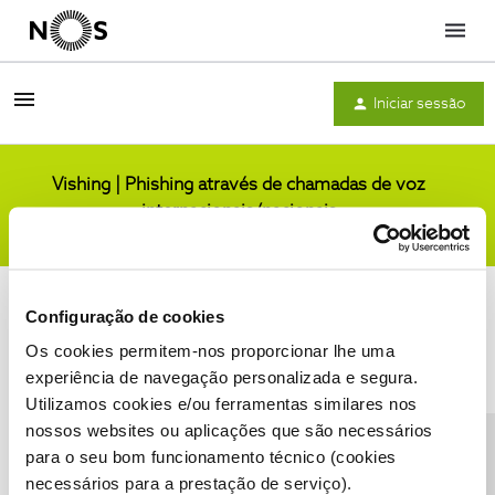
Menu
Iniciar sessão
Vishing | Phishing através de chamadas de voz
internacionais/nacionais
Comunidade
Configuração de cookies
Os cookies permitem-nos proporcionar lhe uma
experiência de navegação personalizada e segura.
Utilizamos cookies e/ou ferramentas similares nos
Condições do Fórum NOS
Accessibility statement
nossos websites ou aplicações que são necessários
para o seu bom funcionamento técnico (cookies
necessários para a prestação de serviço).