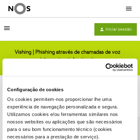
Menu
Iniciar sessão
Vishing | Phishing através de chamadas de voz
internacionais/nacionais
Comunidade
Configuração de cookies
Os cookies permitem-nos proporcionar lhe uma
experiência de navegação personalizada e segura.
Utilizamos cookies e/ou ferramentas similares nos
Condições do Fórum NOS
Accessibility statement
nossos websites ou aplicações que são necessários
para o seu bom funcionamento técnico (cookies
necessários para a prestação de serviço).