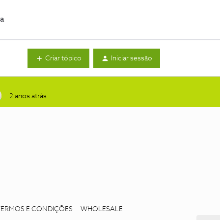
da
Criar tópico
Iniciar sessão
2 anos atrás
TERMOS E CONDIÇÕES
WHOLESALE