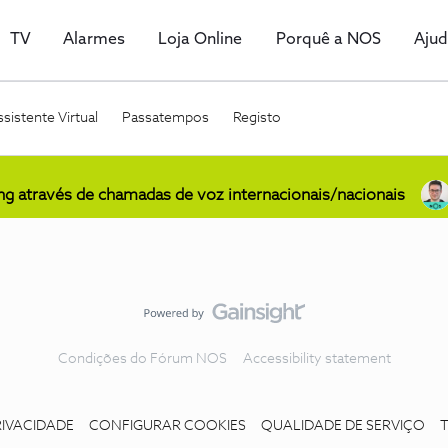
TV
Alarmes
Loja Online
Porquê a NOS
Aju
sistente Virtual
Passatempos
Registo
ing através de chamadas de voz internacionais/nacionais
Condições do Fórum NOS
Accessibility statement
RIVACIDADE
CONFIGURAR COOKIES
QUALIDADE DE SERVIÇO