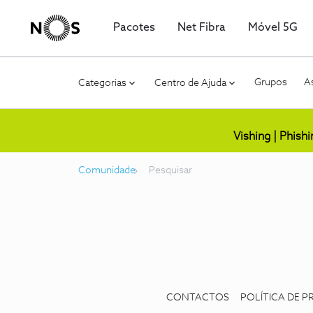
Pacotes
Net Fibra
Móvel 5G
Grupos
As
Categorias
Centro de Ajuda
Vishing | Phish
Comunidade
Pesquisar
CONTACTOS
POLÍTICA DE P